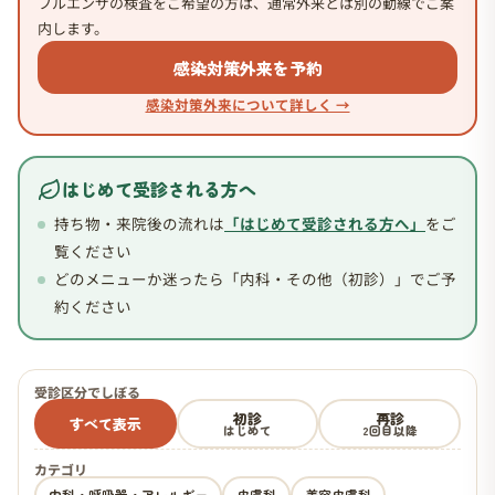
フルエンザの検査をご希望の方は、通常外来とは別の動線でご案
内します。
感染対策外来を予約
感染対策外来について詳しく →
はじめて受診される方へ
持ち物・来院後の流れは
「はじめて受診される方へ」
をご
覧ください
どのメニューか迷ったら「内科・その他（初診）」でご予
約ください
受診区分でしぼる
初診
再診
すべて表示
はじめて
2回目以降
カテゴリ
内科・呼吸器・アレルギー
皮膚科
美容皮膚科