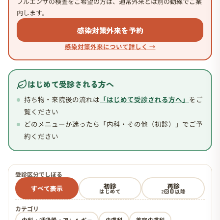
フルエンザの検査をご希望の方は、通常外来とは別の動線でご案
内します。
感染対策外来を予約
感染対策外来について詳しく →
はじめて受診される方へ
持ち物・来院後の流れは
「はじめて受診される方へ」
をご
覧ください
どのメニューか迷ったら「内科・その他（初診）」でご予
約ください
受診区分でしぼる
初診
再診
すべて表示
はじめて
2回目以降
カテゴリ
内科・呼吸器・アレルギー
皮膚科
美容皮膚科