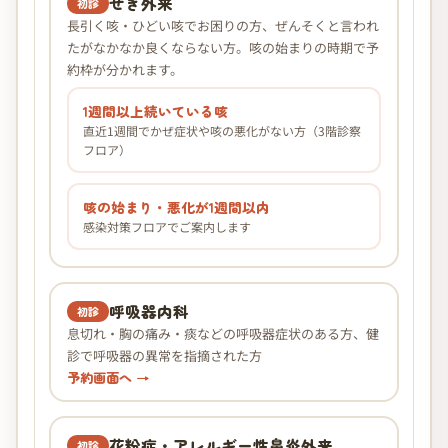
せき外来
初診
長引く咳・ひどい咳でお困りの方、ぜんそくと言われ
たがなかなか良くならない方。咳の始まりの時期で予
約枠が分かれます。
1週間以上続いている咳
直近1週間でかぜ症状や咳の悪化がない方（3階診察
フロア）
咳の始まり・悪化が1週間以内
感染対策フロアでご案内します
呼吸器内科
初診
息切れ・胸の痛み・痰などの呼吸器症状のある方、健
診で呼吸器の異常を指摘された方
予約画面へ →
花粉症・アレルギー性鼻炎外来
初診