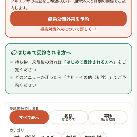
フルエンザの検査をご希望の方は、通常外来とは別の動線でご案
内します。
感染対策外来を予約
感染対策外来について詳しく →
はじめて受診される方へ
持ち物・来院後の流れは
「はじめて受診される方へ」
をご
覧ください
どのメニューか迷ったら「内科・その他（初診）」でご予
約ください
受診区分でしぼる
初診
再診
すべて表示
はじめて
2回目以降
カテゴリ
内科・呼吸器・アレルギー
皮膚科
美容皮膚科