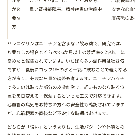
注意
けいれんを起こしたことがある方、
心筋梗塞の
が必
重い腎機能障害、精神疾患の治療中
安定な心血
要な
膚疾患のあ
方
バレニクリンはニコチンを含まない飲み薬で、研究では、
お薬なしの場合とくらべて6か月以上の禁煙率を2倍以上に
高めたと報告されています。いちばん多い副作用は吐き気
ですが、食後にコップ1杯の水と一緒に飲むことで軽くなる
方が多く、必要なら量の調整も考えます。ニコチンパッチ
で多いのは貼った部分の皮膚刺激で、軽いものなら貼る位
置を毎日変える・保湿するといった工夫で対応できます。
心血管の病気をお持ちの方への安全性も確認されています
が、心筋梗塞の直後など不安定な時期は避けます。
どちらが「強い」というよりも、生活パターンや体質との