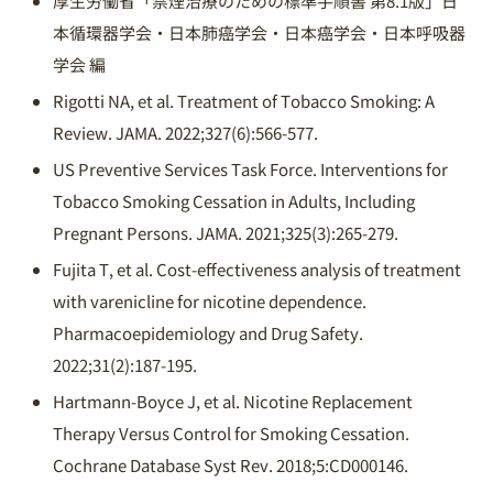
厚生労働省「禁煙治療のための標準手順書 第8.1版」日
本循環器学会・日本肺癌学会・日本癌学会・日本呼吸器
学会 編
Rigotti NA, et al. Treatment of Tobacco Smoking: A
Review. JAMA. 2022;327(6):566-577.
US Preventive Services Task Force. Interventions for
Tobacco Smoking Cessation in Adults, Including
Pregnant Persons. JAMA. 2021;325(3):265-279.
Fujita T, et al. Cost-effectiveness analysis of treatment
with varenicline for nicotine dependence.
Pharmacoepidemiology and Drug Safety.
2022;31(2):187-195.
Hartmann-Boyce J, et al. Nicotine Replacement
Therapy Versus Control for Smoking Cessation.
Cochrane Database Syst Rev. 2018;5:CD000146.