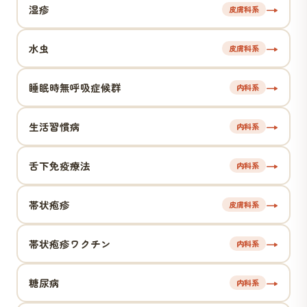
→
湿疹
皮膚科系
→
水虫
皮膚科系
→
睡眠時無呼吸症候群
内科系
→
生活習慣病
内科系
→
舌下免疫療法
内科系
→
帯状疱疹
皮膚科系
→
帯状疱疹ワクチン
内科系
→
糖尿病
内科系