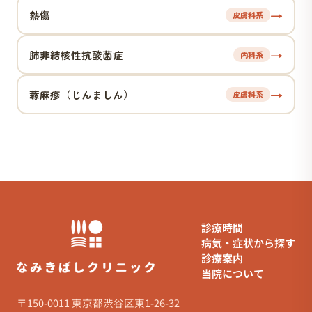
→
熱傷
皮膚科系
→
肺非結核性抗酸菌症
内科系
→
蕁麻疹（じんましん）
皮膚科系
診療時間
病気・症状から探す
診療案内
当院について
〒150-0011 東京都渋谷区東1-26-32