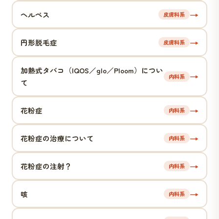
→
ヘルペス
皮膚科系
→
円形脱毛症
皮膚科系
加熱式タバコ（IQOS／glo／Ploom）につい
→
内科系
て
→
花粉症
内科系
→
花粉症の治療について
内科系
→
花粉症の注射？
内科系
→
咳
内科系