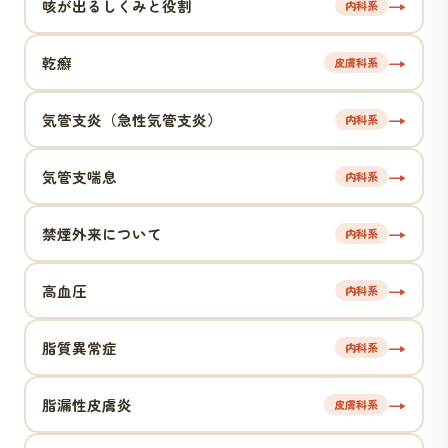
→
咳が出るしくみと役割
内科系
→
乾癬
皮膚科系
→
気管支炎（急性気管支炎）
内科系
→
気管支喘息
内科系
→
禁煙外来について
内科系
→
高血圧
内科系
→
脂質異常症
内科系
→
脂漏性皮膚炎
皮膚科系