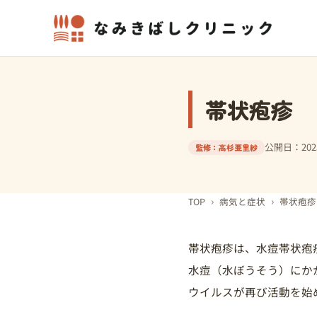
帯状疱疹
公開日：2025
監修：高杉亜里紗
›
›
TOP
病気と症状
帯状疱疹
帯状疱疹は、水痘帯状疱
水痘（水ぼうそう）にか
ウイルスが再び活動を始