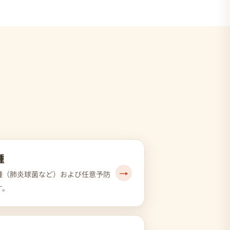
種
→
種（肺炎球菌など）および任意予防
す。