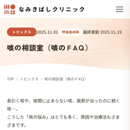
トピックス
2025.11.02
最終更新 2025.11.19
呼吸器内科
咳の相談室（咳のＦAＱ）
›
›
TOP
トピックス
咳の相談室（咳のＦAＱ）
長引く咳や、夜間に止まらない咳、風邪が治ったのに続く
咳…。
こうした「咳の悩み」はとても多く、原因や治療法もさま
ざまです。