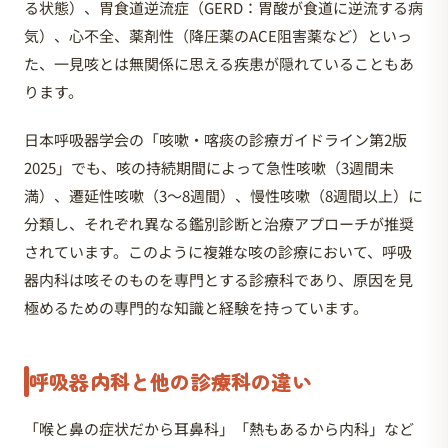
る状態）、胃食道逆流症（GERD：胃酸が食道に逆流する病
気）、心不全、薬剤性（降圧薬のACE阻害薬など）といっ
た、一見咳とは無関係に思える疾患が隠れていることもあ
ります。
日本呼吸器学会の「咳嗽・喀痰の診療ガイドライン第2版
2025」でも、咳の持続期間によって急性咳嗽（3週間未
満）、遷延性咳嗽（3〜8週間）、慢性咳嗽（8週間以上）に
分類し、それぞれ異なる鑑別診断と治療アプローチが推奨
されています。このように複雑な咳の診療において、呼吸
器内科は咳そのものを専門とする診療科であり、原因を見
極めるための専門的な知識と経験を持っています。
呼吸器内科と他の診療科の違い
「喉と鼻の症状だから耳鼻科」「熱もあるから内科」など